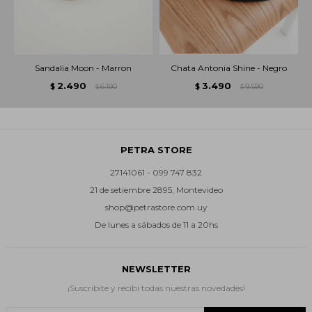
Sandalia Moon - Marron
Chata Antonia Shine - Negro
2.490
3.490
$
6.190
$
9.590
$
$
PETRA STORE
27141061 - 099 747 832
21 de setiembre 2895, Montevideo
shop@petrastore.com.uy
De lunes a sábados de 11 a 20hs
NEWSLETTER
¡Suscribite y recibí todas nuestras novedades!