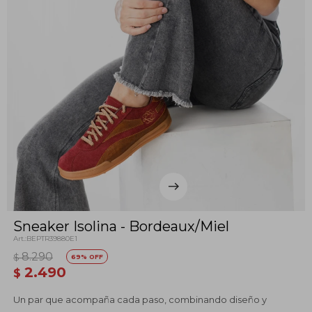
Sneaker Isolina - Bordeaux/Miel
BEPTR39880E1
8.290
$
69
2.490
$
Un par que acompaña cada paso, combinando diseño y