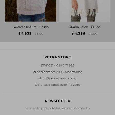
Sweater Texture - Crudo
Ruana Calen - Crudo
4.333
4.336
$
6.190
$
5.290
$
$
PETRA STORE
27141061 - 099 747 832
21 de setiembre 2895, Montevideo
shop@petrastore.com.uy
De lunes a sábados de 11 a 20hs
NEWSLETTER
¡Suscribite y recibí todas nuestras novedades!