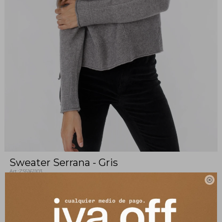
Sweater Serrana - Gris
ZS5161103

Nuestra polera básica de viscosa es una pieza clave para este
invierno. Suave al tacto y con un peso súper ligero.