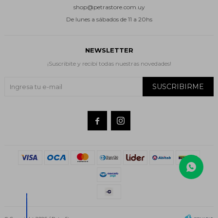
shop@petrastore.com.uy
De lunes a sábados de 11 a 20hs
NEWSLETTER
¡Suscribite y recibí todas nuestras novedades!
SUSCRIBIRME

