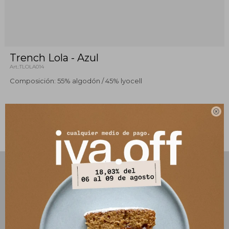
Trench Lola - Azul
TLOLA014
Composición: 55% algodón / 45% lyocell

Este artículo está agotado.
PRODUCTOS QUE TE PUEDEN INTERESAR