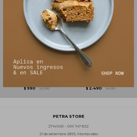
Blazer Turin Stripe - Multicolor
Chaqueta Silvestre - Azul
990
2.490
$
5.790
$
6.190
$
$
PETRA STORE
27141061 - 099 747 832
21 de setiembre 2895, Montevideo