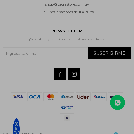
shop@petrastore.com.uy
De lunes a sábados de 11 a 20hs
NEWSLETTER
¡Suscribite y recibí todas nuestras novedades!
SUSCRIBIRME

