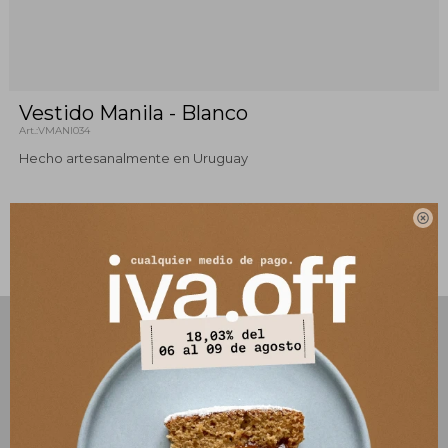
Vestido Manila - Blanco
VMANI034
Hecho artesanalmente en Uruguay

Este artículo está agotado.
PRODUCTOS QUE TE PUEDEN INTERESAR