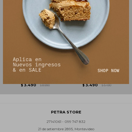
Vestido Tropical - Blanco
Vestido Diario - Magenta
3.490
3.490
$
8.990
$
5.490
$
$
PETRA STORE
27141061 - 099 747 832
21 de setiembre 2895, Montevideo