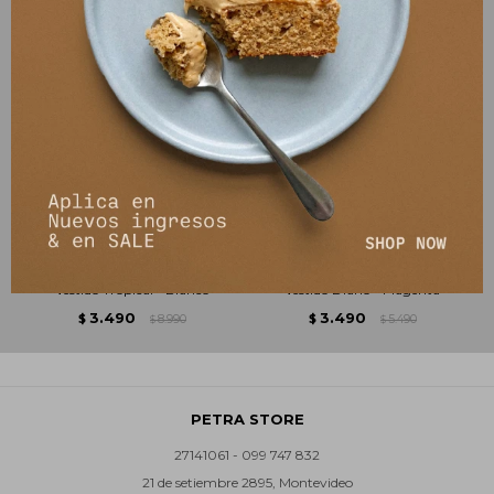
Vestido Tropical - Blanco
Vestido Diario - Magenta
3.490
3.490
$
8.990
$
5.490
$
$
PETRA STORE
27141061 - 099 747 832
21 de setiembre 2895, Montevideo