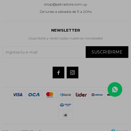
shop@petrastore.com.uy
De lunes a sábados de 11 a 20hs
NEWSLETTER
¡Suscribite y recibí todas nuestras novedades!
SUSCRIBIRME

