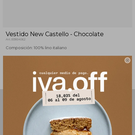
Vestido New Castello - Chocolate
B3854062
Composición: 100% lino italiano

Este artículo está agotado.
PRODUCTOS QUE TE PUEDEN INTERESAR