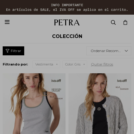

COLECCIÓN
Recomendados
Quitar filtros
Filtrando por:
Vestimenta
Color:
Gris