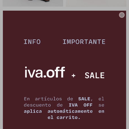
Jean New Paz - Gris Oscuro
Jean Delhi - Gris Washed

4.008
4.008
$
4.890
$
4.890
$
$
Jean Nyra - Gris Oscuro
Chaqueta Olyra - Gris oscuro