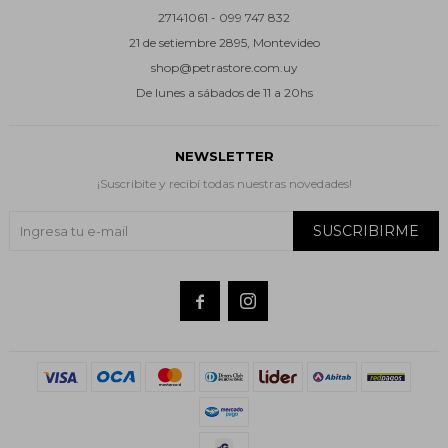
27141061 - 099 747 832
21 de setiembre 2895, Montevideo
shop@petrastore.com.uy
De lunes a sábados de 11 a 20hs
NEWSLETTER
¡Suscribite y recibí todas nuestras novedades!
SUSCRIBIRME

