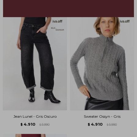
4.090
4.792
$
4.990
$
6.390
$
$
Jean Lunel - Gris Oscuro
Sweater Ossyn - Gris
4.910
4.910
$
5.990
$
5.990
$
$