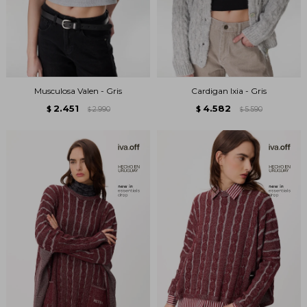
Musculosa Valen - Gris
Cardigan Ixia - Gris
2.451
4.582
$
2.990
$
5.590
$
$