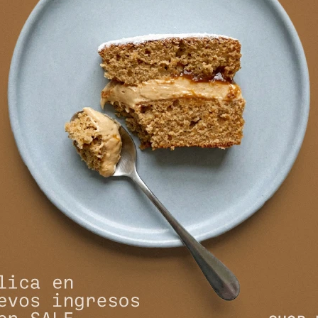
NEWSLETTER
¡Suscribite y recibí todas nuestras novedades!
SUSCRIBIRM


NOSOTROS
COMPRAR