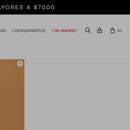
ION
COMPLEMENTOS
THE MARKET
0
$
