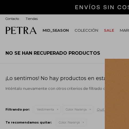
Contacto
Tiendas
MID_SEASON
COLECCIÓN
SALE
MARI
NO SE HAN RECUPERADO PRODUCTOS
¡Lo sentimos! No hay productos en esta sección.
Inténtalo nuevamente con otros criterios de filtrado o busca en o
Quitar filtros
Filtrando por:
Vestimenta
Color:
Naranja
Te recomendamos quitar:
Color:
Naranja