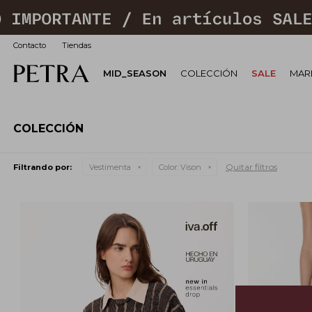
Contacto
Tiendas
MID_SEASON
COLECCIÓN
SALE
MARI
COLECCIÓN
Quitar filtros
Filtrando por:
Vestimenta
Color:
Vison