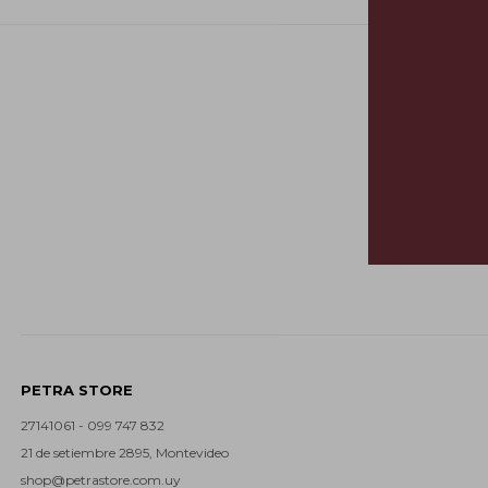
PETRA STORE
27141061 - 099 747 832
21 de setiembre 2895, Montevideo
shop@petrastore.com.uy