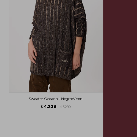
Sweater Oceano - Negro/Vison
4.336
$
5.290
$