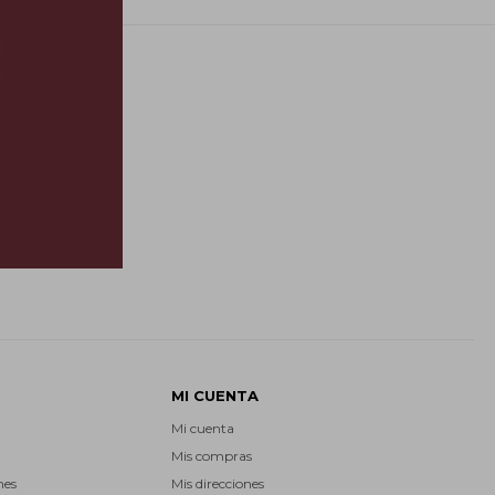
E
MI CUENTA
Mi cuenta
Mis compras
nes
Mis direcciones