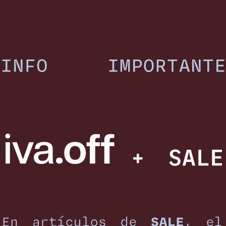
Jean Kai - Vison
Jean Lunel - Vison
4.910
4.910
$
5.990
$
5.990
$
$