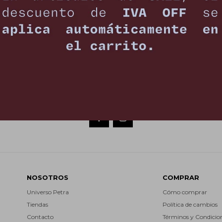
NEWSLETTER
¡Suscribite y recibí todas nuestras novedades!
SUSCRIBIRM


NOSOTROS
COMPRAR
Universo Petra
Cómo comprar
Tiendas
Política de cambios
Contacto
Términos y Condicio