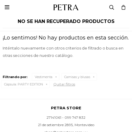

NO SE HAN RECUPERADO PRODUCTOS
¡Lo sentimos! No hay productos en esta sección.
Inténtalo nuevamente con otros criterios de filtrado o busca en
otras secciones de nuestro catálogo.
Filtrando por:
Vestimenta
Camisas y blusas
Quitar filtros
Cápsula:
PARTY EDITION
PETRA STORE
27141061 - 099 747 832
21 de setiembre 2895, Montevideo