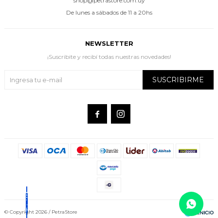
shop@petrastore.com.uy
De lunes a sábados de 11 a 20hs
NEWSLETTER
¡Suscribite y recibí todas nuestras novedades!
SUSCRIBIRME


© Copyright 2026 / PetraStore