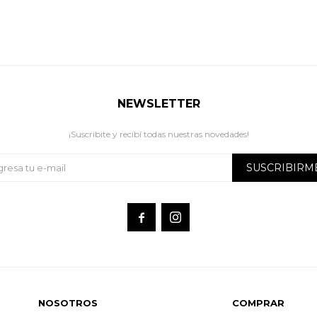
NEWSLETTER
¡Suscribite y recibí todas nuestras novedades!
SUSCRIBIRM


NOSOTROS
COMPRAR