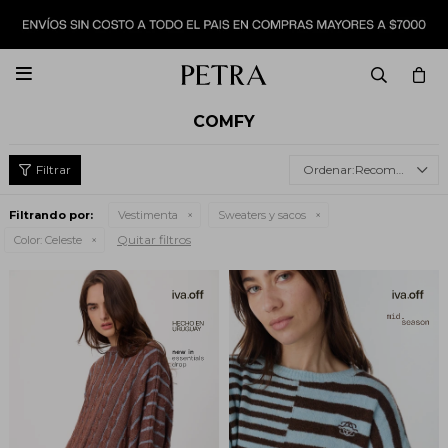

COMFY
Recomendados
Filtrando por:
Vestimenta
Sweaters y sacos
Quitar filtros
Color:
Celeste