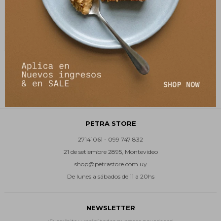
Sweater Oceano Crop -
Chocolate/Celeste
4.336
$
5.290
$
PETRA STORE
27141061 - 099 747 832
21 de setiembre 2895, Montevideo
shop@petrastore.com.uy
De lunes a sábados de 11 a 20hs
NEWSLETTER