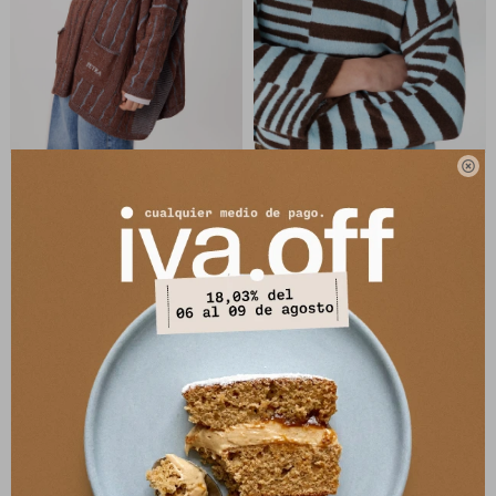

Sweater Oceano -
Sweater Calipso -
Chocolate/Celeste
Chocolate/Celeste
4.336
3.680
$
5.290
$
4.490
$
$