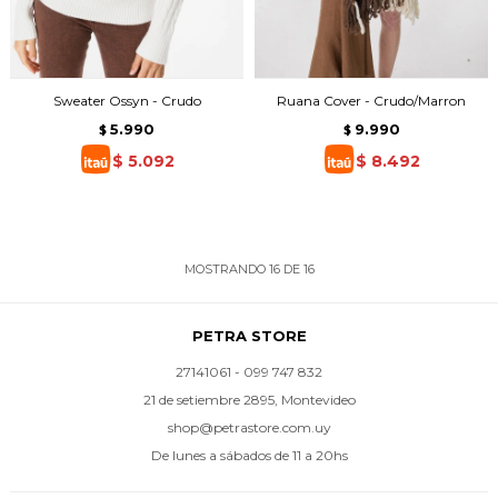
Sweater Ossyn - Crudo
Ruana Cover - Crudo/Marron
5.990
9.990
$
$
$
5.092
$
8.492
MOSTRANDO
16
DE
16
PETRA STORE
27141061 - 099 747 832
21 de setiembre 2895, Montevideo
shop@petrastore.com.uy
De lunes a sábados de 11 a 20hs