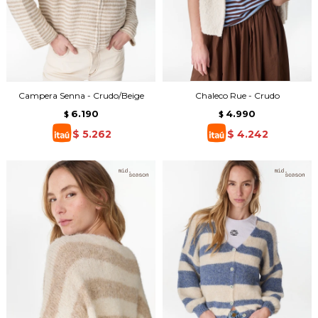
Campera Senna - Crudo/Beige
Chaleco Rue - Crudo
6.190
4.990
$
$
$
5.262
$
4.242