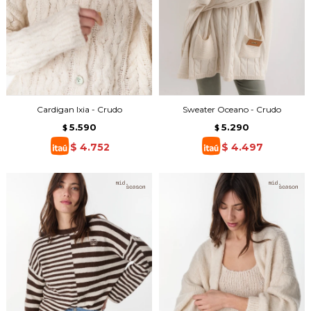
Cardigan Ixia - Crudo
Sweater Oceano - Crudo
5.590
5.290
$
$
$
4.752
$
4.497