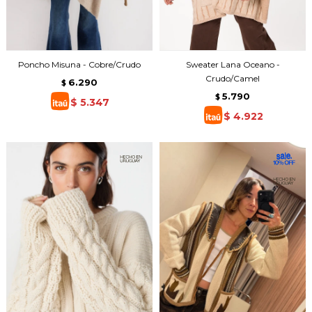
Poncho Misuna - Cobre/Crudo
Sweater Lana Oceano -
Crudo/Camel
6.290
$
5.790
$
$
5.347
$
4.922