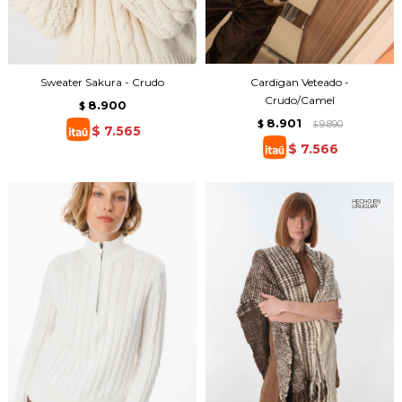
Sweater Sakura - Crudo
Cardigan Veteado -
Crudo/Camel
8.900
$
8.901
$
9.890
$
$
7.565
$
7.566