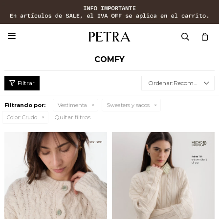

COMFY
Recomendados
Filtrando por:
Vestimenta
Sweaters y sacos
Quitar filtros
Color:
Crudo