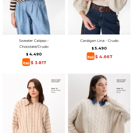
Sweater Calipso -
Cardigan Lina - Crudo
Chocolate/Crudo
5.490
$
4.490
$
$
4.667
$
3.817