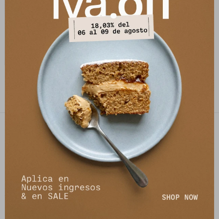
Campera Senna - Rojo/Rosa
5.074
$
6.190
$
PETRA STORE
27141061 - 099 747 832
21 de setiembre 2895, Montevideo
shop@petrastore.com.uy
De lunes a sábados de 11 a 20hs
NEWSLETTER