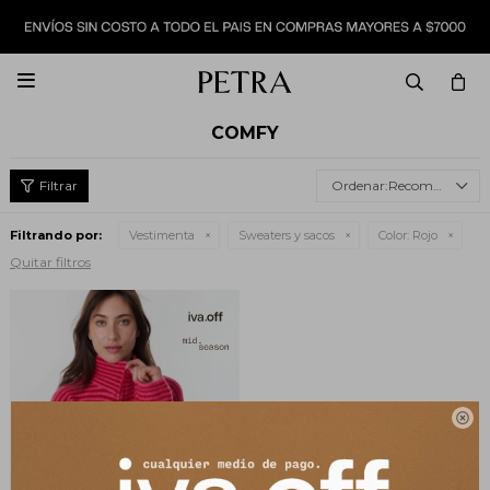

COMFY
Recomendados
Filtrando por:
Vestimenta
Sweaters y sacos
Color:
Rojo
Quitar filtros
