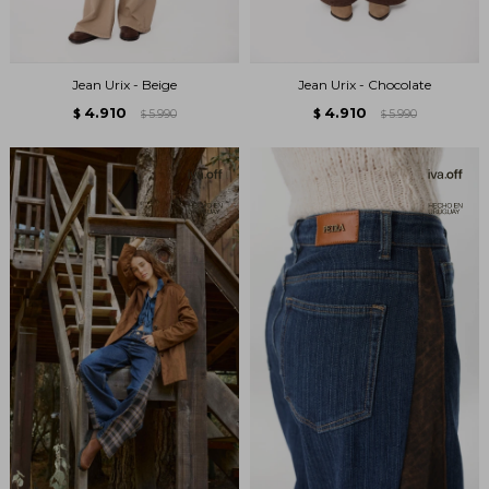
Jean Urix - Beige
Jean Urix - Chocolate
4.910
4.910
$
5.990
$
5.990
$
$