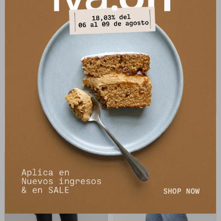
Jean New Paz - Marron
Jean New Paz - Celeste Washed
4.008
4.008
$
4.890
$
4.890
$
$