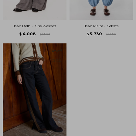
Jean Delhi - Gris Washed
Jean Malta - Celeste
4.008
5.730
$
4.890
$
6.990
$
$