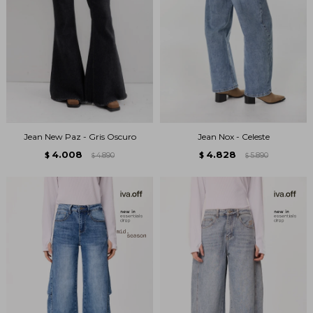
Jean New Paz - Gris Oscuro
Jean Nox - Celeste
4.008
4.828
$
4.890
$
5.890
$
$