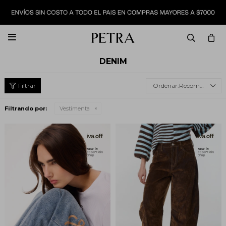

DENIM
Recomendados
Filtrando por:
Vestimenta