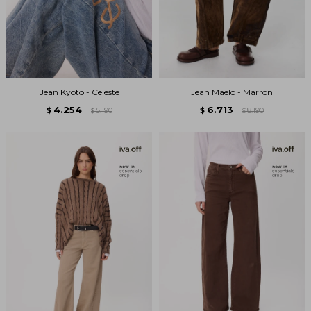
Jean Kyoto - Celeste
Jean Maelo - Marron
4.254
6.713
$
5.190
$
8.190
$
$