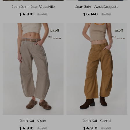
Jean Join - Jean/Cuadrille
Jean Join - Azul/Desgaste
4.910
6.140
$
5.990
$
7.490
$
$
Jean Kai - Vison
Jean Kai - Camel
4.910
4.910
$
5.990
$
5.990
$
$