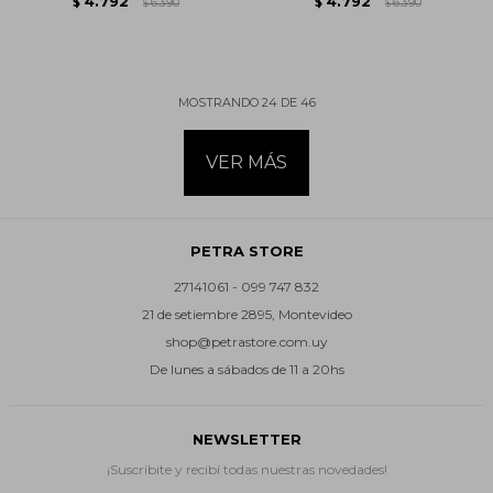
4.792
4.792
$
6.390
$
6.390
$
$
MOSTRANDO
24
DE
46
VER MÁS
PETRA STORE
27141061 - 099 747 832
21 de setiembre 2895, Montevideo
shop@petrastore.com.uy
De lunes a sábados de 11 a 20hs
NEWSLETTER
¡Suscribite y recibí todas nuestras novedades!