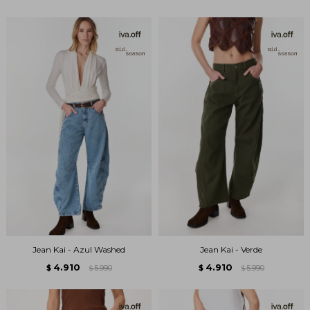
Jean Kai - Azul Washed
Jean Kai - Verde
4.910
4.910
$
5.990
$
5.990
$
$