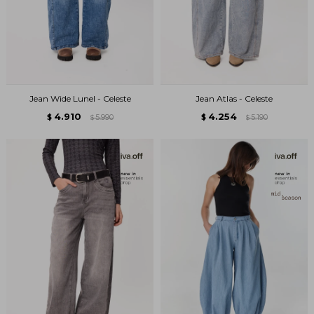
Jean Wide Lunel - Celeste
Jean Atlas - Celeste
4.910
4.254
$
5.990
$
5.190
$
$