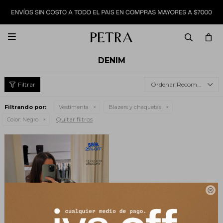

DENIM
Recomendados
Filtrando por:
Vestimenta
Blazers y chaquetas
Quitar filtros
Color:
Negro
