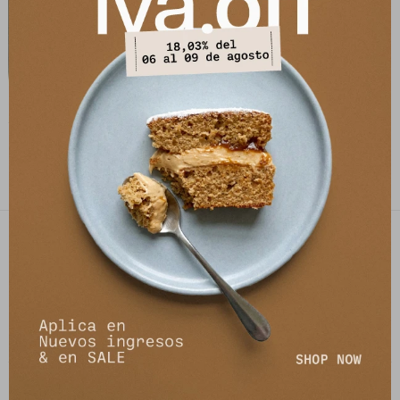
Chaqueta Olyra - Blanco/Negro
4.792
$
6.390
$
PETRA STORE
27141061 - 099 747 832
21 de setiembre 2895, Montevideo
shop@petrastore.com.uy
De lunes a sábados de 11 a 20hs
NEWSLETTER