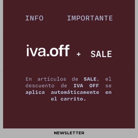
Jean Murra - Negro con tachas
5.730
$
6.990
$
PETRA STORE
27141061 - 099 747 832
21 de setiembre 2895, Montevideo
shop@petrastore.com.uy
De lunes a sábados de 11 a 20hs
NEWSLETTER