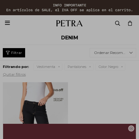

DENIM
Recomendados
Filtrando por:
Vestimenta
Pantalones
Color:
Negro
Quitar filtros
