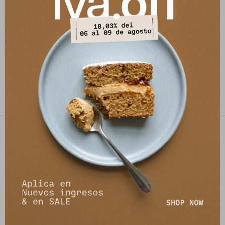
Pantalón Leather Ryder -
Desgastado
12.287
$
14.990
$
PETRA STORE
27141061 - 099 747 832
21 de setiembre 2895, Montevideo
shop@petrastore.com.uy
De lunes a sábados de 11 a 20hs
NEWSLETTER