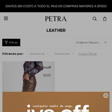

LEATHER
Recomendados
Quitar filtros
Filtrando por:
Vestimenta
Pantalones
