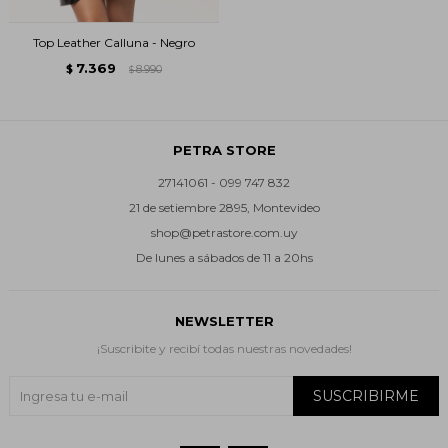
Top Leather Calluna - Negro
7.369
$
8.990
$
PETRA STORE
27141061 - 099 747 832
21 de setiembre 2895, Montevideo
shop@petrastore.com.uy
De lunes a sábados de 11 a 20hs
NEWSLETTER
¡Suscribite y recibí todas nuestras novedades!
SUSCRIBIRME