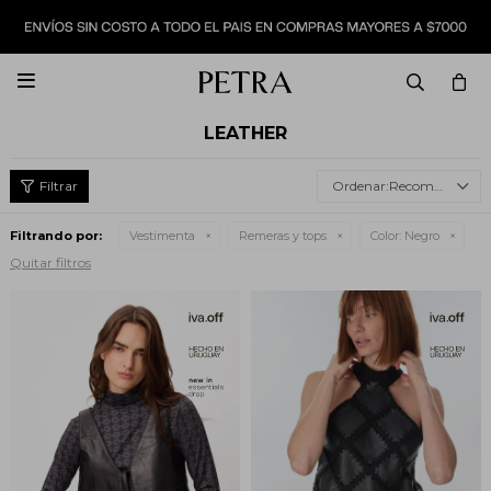

LEATHER
Recomendados
Filtrando por:
Vestimenta
Remeras y tops
Color:
Negro
Quitar filtros