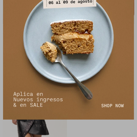
Top Corto Tach - Leather - Negro
Top Leather Nina - Negro
4.910
9.800
$
5.990
$
$