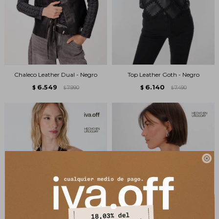
Chaleco Leather Dual - Negro
Top Leather Goth - Negro
6.549
6.140
$
7.990
$
7.490
$
$
