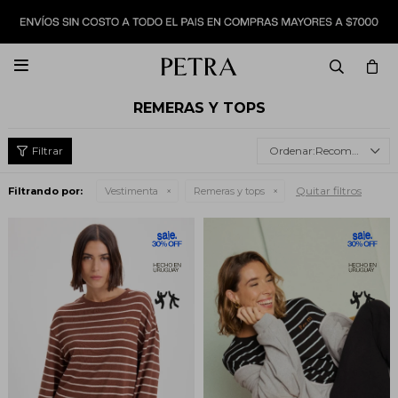

REMERAS Y TOPS
Recomendados
Quitar filtros
Filtrando por:
Vestimenta
Remeras y tops