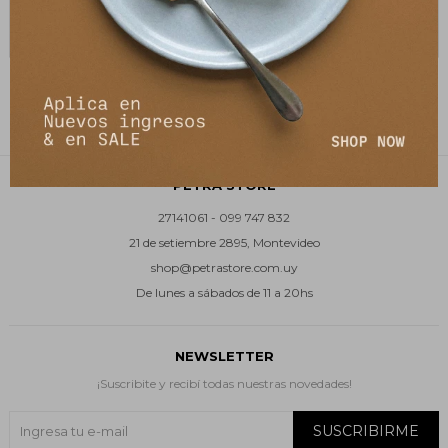
Tshirt Basica - Blanco
Tshirt Basica - Negro
2.080
2.080
$
3.200
$
3.200
$
$
PETRA STORE
27141061 - 099 747 832
21 de setiembre 2895, Montevideo
shop@petrastore.com.uy
De lunes a sábados de 11 a 20hs
NEWSLETTER
¡Suscribite y recibí todas nuestras novedades!
SUSCRIBIRME