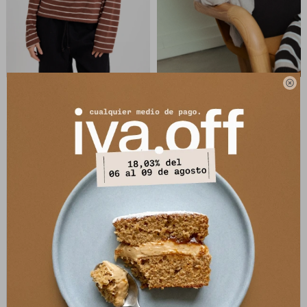

Tshirt Duo - Marron/Beige
Tshirt Duo - Negro/Celeste
2.653
2.653
$
3.790
$
3.790
$
$