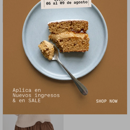
Sweater Skin - Chocolate
Sweater Skin - Crudo
2.995
2.995
$
5.990
$
5.990
$
$