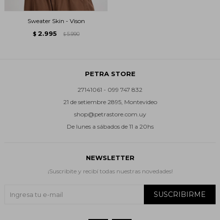
Sweater Skin - Vison
2.995
$
5.990
$
PETRA STORE
27141061 - 099 747 832
21 de setiembre 2895, Montevideo
shop@petrastore.com.uy
De lunes a sábados de 11 a 20hs
NEWSLETTER
¡Suscribite y recibí todas nuestras novedades!
SUSCRIBIRME