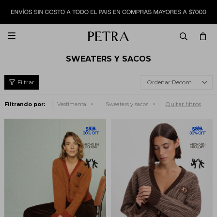

SWEATERS Y SACOS
Recomendados
Quitar filtros
Filtrando por:
Vestimenta
Sweaters y sacos