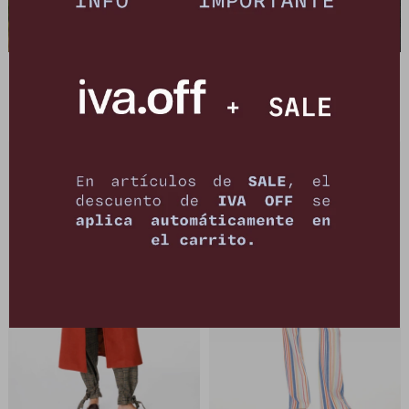
Tapado Woolen - Chocolate
Tapado Woolen -
Chocolate/Terracota
4.990
$
12.990
$
4.990
$
12.990
$