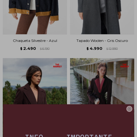
Chaqueta Silvestre - Azul
Tapado Woolen - Gris Oscuro
2.490
4.990
$
6.190
$
12.990
$
$
