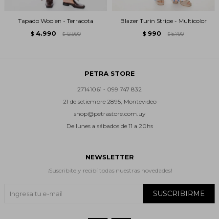
Tapado Woolen - Terracota
Blazer Turin Stripe - Multicolor
4.990
990
$
12.990
$
5.790
$
$
PETRA STORE
27141061 - 099 747 832
21 de setiembre 2895, Montevideo
shop@petrastore.com.uy
De lunes a sábados de 11 a 20hs
NEWSLETTER
¡Suscribite y recibí todas nuestras novedades!
SUSCRIBIRME