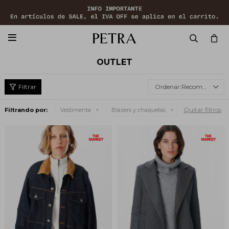

OUTLET
Recomendados
Quitar filtros
Filtrando por:
Vestimenta
Blazers y chaquetas