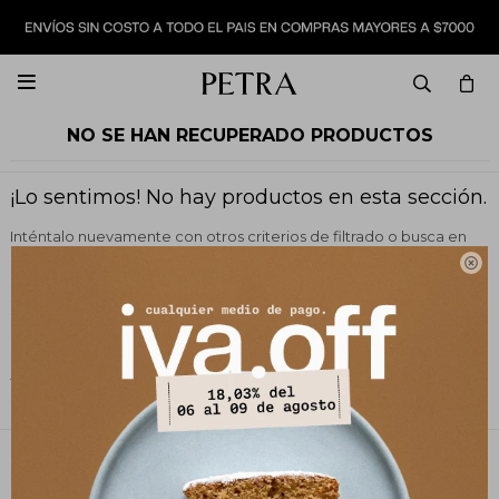

NO SE HAN RECUPERADO PRODUCTOS
¡Lo sentimos! No hay productos en esta sección.
Inténtalo nuevamente con otros criterios de filtrado o busca en
otras secciones de nuestro catálogo.

Filtrando por:
Vestimenta
Pantalones
Color:
Blanco
Quitar filtros
PETRA STORE
27141061 - 099 747 832