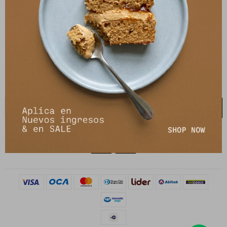
21 de setiembre 2895, Montevideo
shop@petrastore.com.uy
De lunes a sábados de 11 a 20hs
NEWSLETTER
¡Suscribite y recibí todas nuestras novedades!
SUSCRIBIRME

