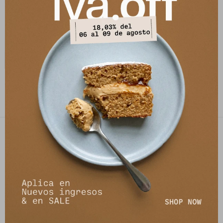
Vestido Tropical - Blanco
3.490
$
8.990
$
PETRA STORE
27141061 - 099 747 832
21 de setiembre 2895, Montevideo
shop@petrastore.com.uy
De lunes a sábados de 11 a 20hs
NEWSLETTER