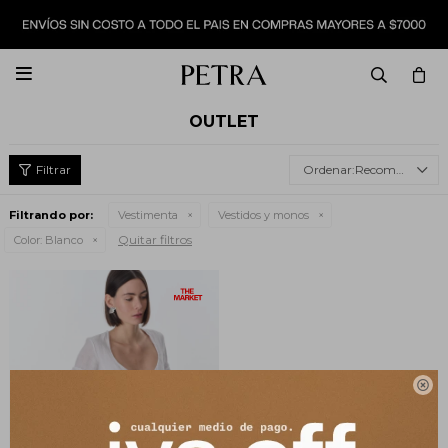

OUTLET
Recomendados
Filtrando por:
Vestimenta
Vestidos y monos
Quitar filtros
Color:
Blanco
