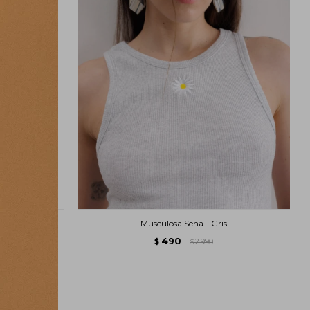
/Oscuro
Musculosa Sena - Gris
490
$
2.990
$