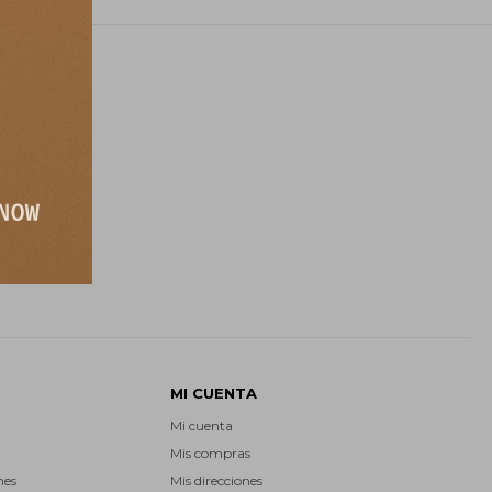
E
MI CUENTA
Mi cuenta
Mis compras
nes
Mis direcciones