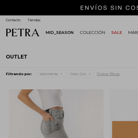
Contacto
Tiendas
MID_SEASON
COLECCIÓN
SALE
MARI
OUTLET
Quitar filtros
Filtrando por:
Vestimenta
Color:
Gris