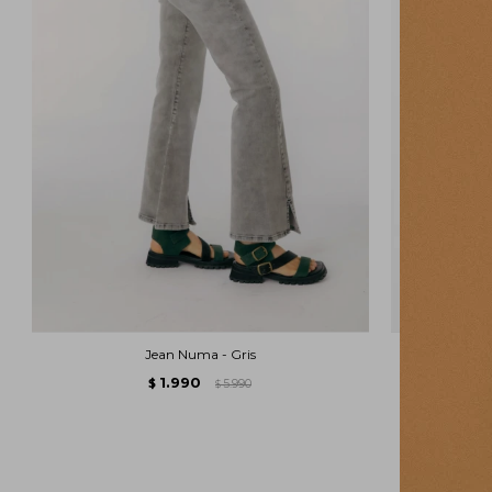
Jean Numa - Gris
Tap
1.990
$
5.990
$