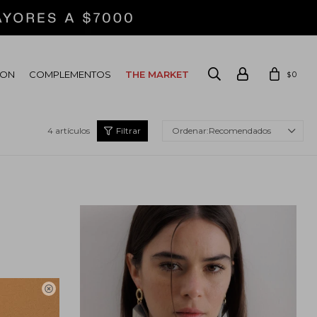
ION
COMPLEMENTOS
THE MARKET
0
$
4 artículos
Recomendados
