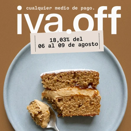
ado Woolen - Gris Oscuro
Ruana Sendero - Gris Claro
4.990
2.990
$
12.990
$
5.990
$
$