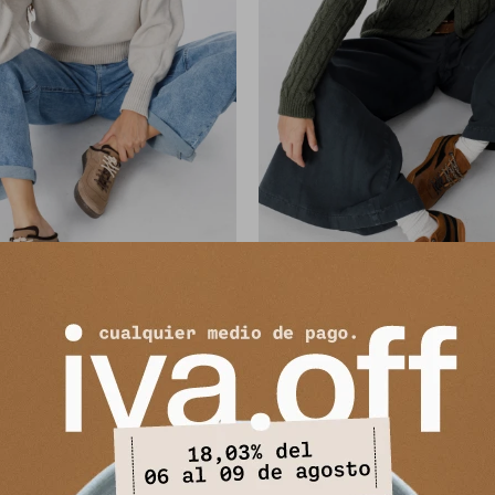
Zueco Sunday - Vison
Sneaker Isolina - Negro/
2.490
2.490
$
8.290
$
8.290
$
$