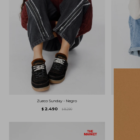
Zueco Sunday - Negro
2.490
$
8.290
$