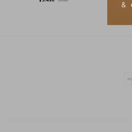
$
9.590
$