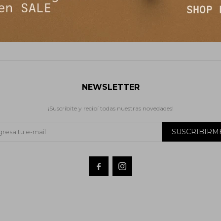
$
8.990
$
8.990
$
$
NEWSLETTER
¡Suscribite y recibí todas nuestras novedades!
SUSCRIBIRM

