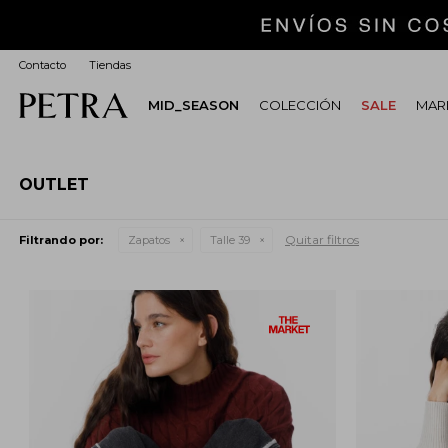
Contacto
Tiendas
MID_SEASON
COLECCIÓN
SALE
MARI
OUTLET
Quitar filtros
Filtrando por:
Zapatos
Talle 39