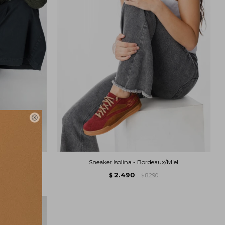

Miel
Sneaker Isolina - Bordeaux/Miel
2.490
$
8.290
$