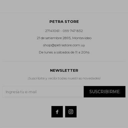
PETRA STORE
27141061 - 099 747 832
21 de setiembre 2895, Montevideo
shop@petrastore.com.uy
De lunes a sábados de 11 a 20hs
NEWSLETTER
¡Suscribite y recibí todas nuestras novedades!
SUSCRIBIRME

