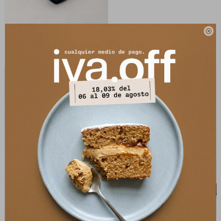

Zueco Giverny - Negro
Sandalia Verbena - Marron
3.490
3.490
$
9.590
$
8.990
$
$