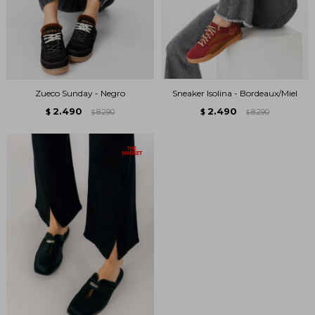
Zueco Sunday - Negro
Sneaker Isolina - Bordeaux/Miel
2.490
2.490
$
8.290
$
8.290
$
$