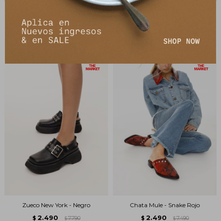
Sandalia Verbena - Negro
Chata Antonia Shine - Vison
3.490
3.490
$
8.990
$
9.590
$
$
Zueco New York - Negro
Chata Mule - Snake Rojo
2.490
2.490
$
7.790
$
7.490
$
$