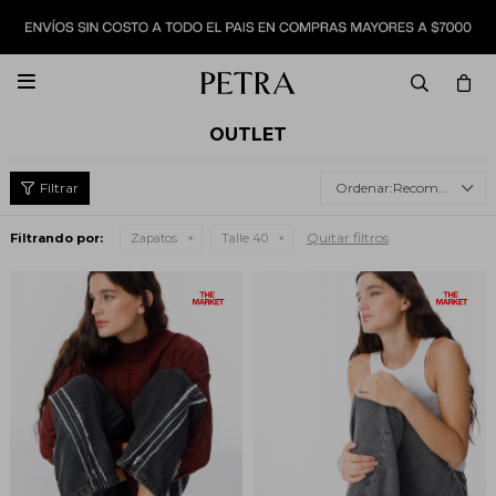

OUTLET
Recomendados
Quitar filtros
Filtrando por:
Zapatos
Talle 40