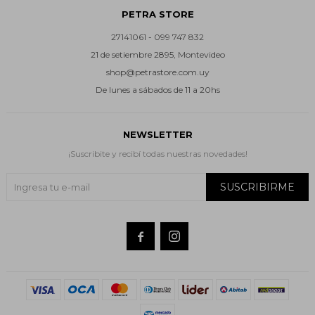
PETRA STORE
27141061 - 099 747 832
21 de setiembre 2895, Montevideo
shop@petrastore.com.uy
De lunes a sábados de 11 a 20hs
NEWSLETTER
¡Suscribite y recibí todas nuestras novedades!
SUSCRIBIRME

