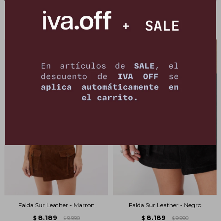
Falda New Formentera - Negro
Falda Sur Leather - Beige
5.391
8.189
$
5.990
$
9.990
$
$
Falda Sur Leather - Marron
Falda Sur Leather - Negro
8.189
8.189
$
9.990
$
9.990
$
$