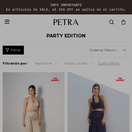

PARTY EDITION
Recomendados
Quitar filtros
Filtrando por:
Vestimenta
Faldas y shorts