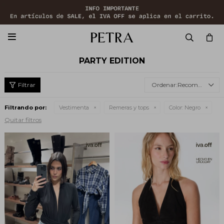

PARTY EDITION
Recomendados
Filtrando por:
Vestimenta
Remeras y tops
Color:
Negro
Quitar filtros