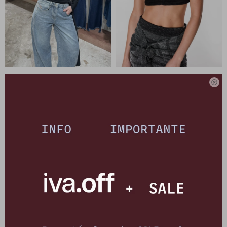
Body Colgante - Negro
Top Corto Tach - Leather - Negro

5.730
4.910
$
6.990
$
5.990
$
$