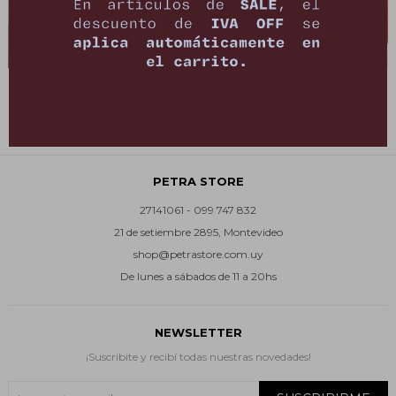
Top Lily - Negro
Top Leather Nina - Negro
2.490
9.800
$
3.490
$
$
PETRA STORE
27141061 - 099 747 832
21 de setiembre 2895, Montevideo
shop@petrastore.com.uy
De lunes a sábados de 11 a 20hs
NEWSLETTER
¡Suscribite y recibí todas nuestras novedades!