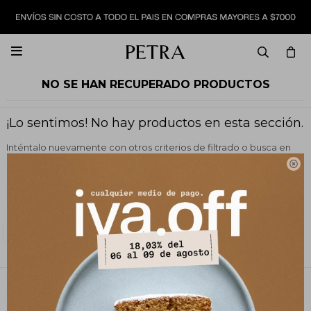

NO SE HAN RECUPERADO PRODUCTOS
¡Lo sentimos! No hay productos en esta sección.
Inténtalo nuevamente con otros criterios de filtrado o busca en
otras secciones de nuestro catálogo.

Filtrando por:
Vestimenta
Vestidos y monos
Quitar filtros
Color:
Blanco
PETRA STORE
27141061 - 099 747 832