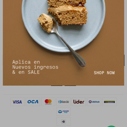
21 de setiembre 2895, Montevideo
shop@petrastore.com.uy
De lunes a sábados de 11 a 20hs
NEWSLETTER
¡Suscribite y recibí todas nuestras novedades!
SUSCRIBIRME

