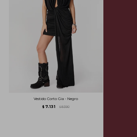
Vestido Corto Gia - Negro
Ve
7.131
$
8.390
$