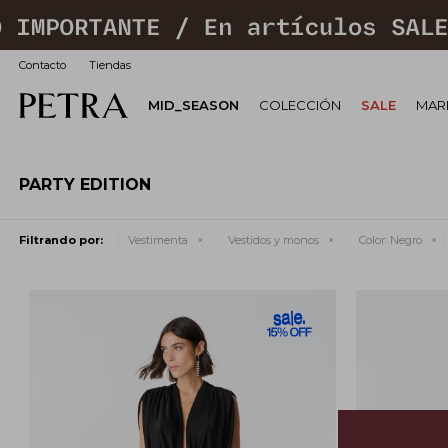
Contacto
Tiendas
MID_SEASON
COLECCIÓN
SALE
MARI
PARTY EDITION
Filtrando por:
Vestimenta
Vestidos y monos
Color:
Negro