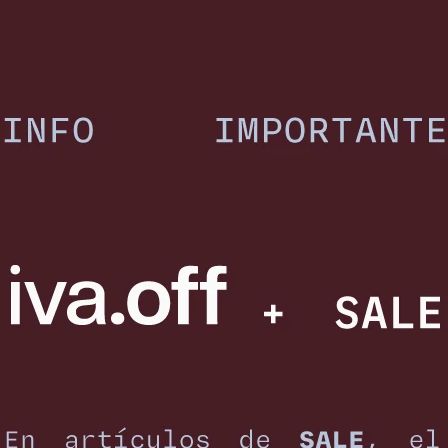
stido Largo Gia - Negro
7.131
$
8.390
$