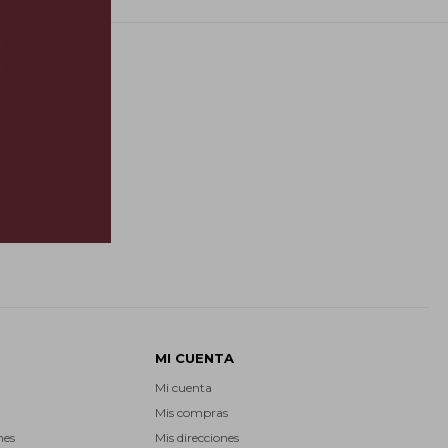
E
MI CUENTA
Mi cuenta
Mis compras
nes
Mis direcciones