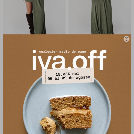

Vestido Corto Gia - Verde
Vestido Largo Gia - Verde
7.131
7.131
$
8.390
$
8.390
$
$