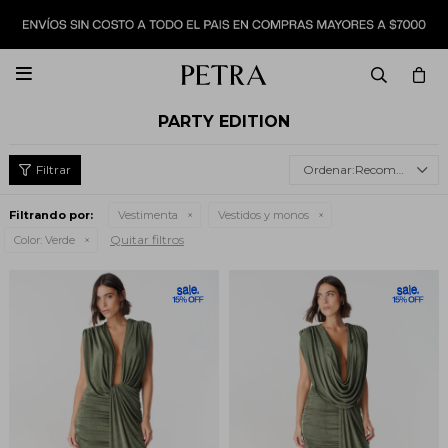

PARTY EDITION
Recomendados
Filtrando por:
Vestimenta
Vestidos y monos
Quitar filtros
Color:
Verde