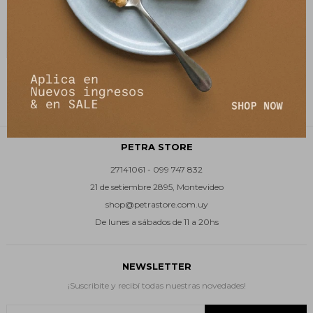
Mono Anai - Verde
3.490
$
6.990
$
PETRA STORE
27141061 - 099 747 832
21 de setiembre 2895, Montevideo
shop@petrastore.com.uy
De lunes a sábados de 11 a 20hs
NEWSLETTER
¡Suscribite y recibí todas nuestras novedades!