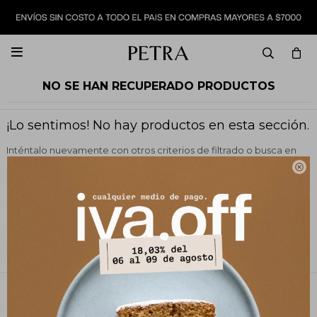

NO SE HAN RECUPERADO PRODUCTOS
¡Lo sentimos! No hay productos en esta sección.
Inténtalo nuevamente con otros criterios de filtrado o busca en
otras secciones de nuestro catálogo.

Filtrando por:
Vestimenta
Camisas y blusas
Quitar filtros
Color:
Beige
PETRA STORE
27141061 - 099 747 832