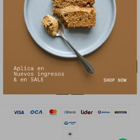
21 de setiembre 2895, Montevideo
shop@petrastore.com.uy
De lunes a sábados de 11 a 20hs
NEWSLETTER
¡Suscribite y recibí todas nuestras novedades!
SUSCRIBIRME

