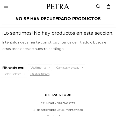

NO SE HAN RECUPERADO PRODUCTOS
¡Lo sentimos! No hay productos en esta sección.
Inténtalo nuevamente con otros criterios de filtrado o busca en
otras secciones de nuestro catálogo.
Filtrando por:
Vestimenta
Camisas y blusas
Quitar filtros
Color:
Celeste
PETRA STORE
27141061 - 099 747 832
21 de setiembre 2895, Montevideo