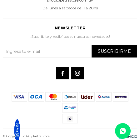
shop@petrastore.com.uy
De lunes a sábados de 11 a 20hs
NEWSLETTER
¡Suscribite y recibí todas nuestras novedades!
SUSCRIBIRME


© Copyright 2026 / PetraStore