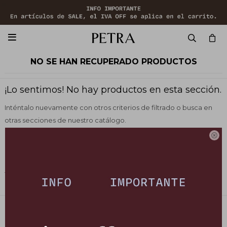

NO SE HAN RECUPERADO PRODUCTOS
¡Lo sentimos! No hay productos en esta sección.
Inténtalo nuevamente con otros criterios de filtrado o busca en
otras secciones de nuestro catálogo.

Filtrando por:
Vestimenta
Remeras y tops
Color:
Gris
Quitar filtros
PETRA STORE
27141061 - 099 747 832