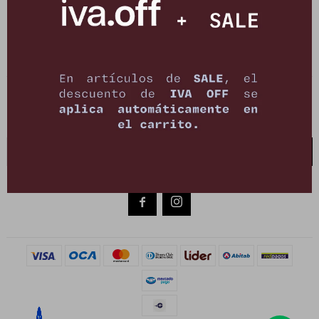
21 de setiembre 2895, Montevideo
shop@petrastore.com.uy
De lunes a sábados de 11 a 20hs
NEWSLETTER
¡Suscribite y recibí todas nuestras novedades!
SUSCRIBIRME

