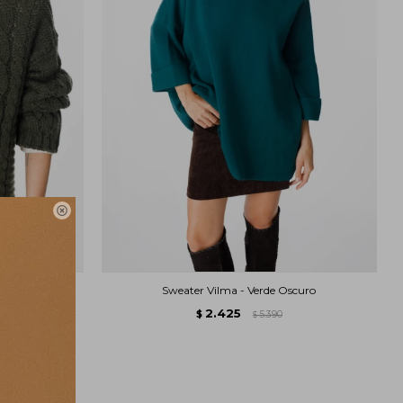

litar
Sweater Vilma - Verde Oscuro
2.425
$
5.390
$