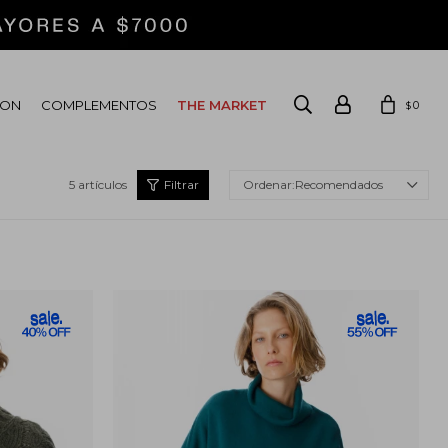
ION
COMPLEMENTOS
THE MARKET
0
$
5 artículos
Recomendados