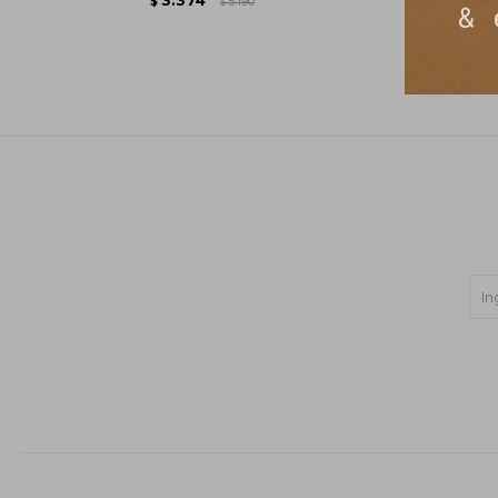
$
5.190
$