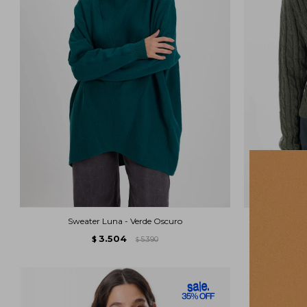
Sweater Luna - Verde Oscuro
Sa
3.504
$
5.390
$