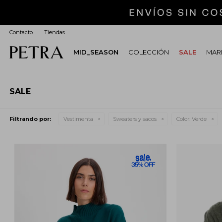
Contacto
Tiendas
MID_SEASON
COLECCIÓN
SALE
MARI
SALE
Filtrando por:
Vestimenta
Sweaters y sacos
Color:
Verde