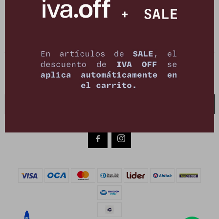
21 de setiembre 2895, Montevideo
shop@petrastore.com.uy
De lunes a sábados de 11 a 20hs
NEWSLETTER
¡Suscribite y recibí todas nuestras novedades!
SUSCRIBIRME

