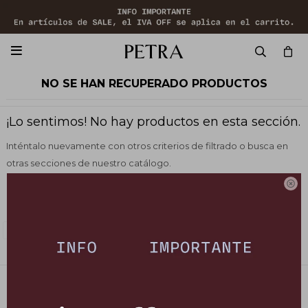

NO SE HAN RECUPERADO PRODUCTOS
¡Lo sentimos! No hay productos en esta sección.
Inténtalo nuevamente con otros criterios de filtrado o busca en
otras secciones de nuestro catálogo.

Filtrando por:
Vestimenta
Vestidos y monos
Quitar filtros
Color:
Celeste
PETRA STORE
27141061 - 099 747 832