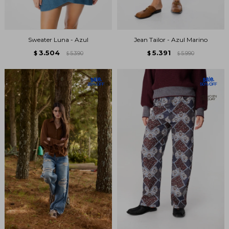
Sweater Luna - Azul
Jean Tailor - Azul Marino
3.504
5.391
$
5.390
$
5.990
$
$