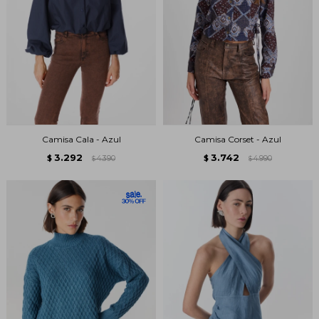
Camisa Cala - Azul
Camisa Corset - Azul
3.292
3.742
$
4.390
$
4.990
$
$