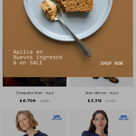
Chaqueta Shell - Azul
Jean Velmor - Azul
6.706
3.315
$
7.890
$
5.100
$
$