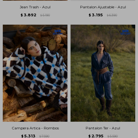
Jean Trash - Azul
Pantalon Ajustable - Azul
3.892
3.195
$
5.190
$
6.390
$
$
Campera Artica - Rombos
Pantalon Ter - Azul
5.313
2.795
$
7.590
$
5.590
$
$