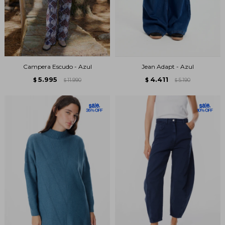
Campera Escudo - Azul
Jean Adapt - Azul
5.995
4.411
$
11.990
$
5.190
$
$