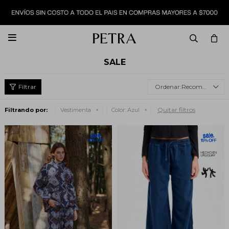

SALE
Recomendados
Quitar filtros
Filtrando por:
Vestimenta
Color:
Azul