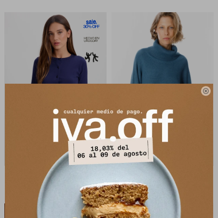

Blusa Hook - Azul Marino
Sweater Boreal - Azul
2.443
2.276
$
3.490
$
5.690
$
$