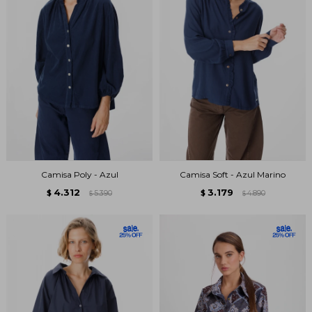
Camisa Poly - Azul
Camisa Soft - Azul Marino
4.312
3.179
$
5.390
$
4.890
$
$