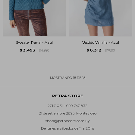
Sweater Panal - Azul
Vestido Vainilla - Azul
3.493
6.312
$
4.990
$
7.890
$
$
MOSTRANDO
18
DE
18
PETRA STORE
27141061 - 099 747 832
21 de setiembre 2895, Montevideo
shop@petrastore.com.uy
De lunes a sábados de 11 a 20hs