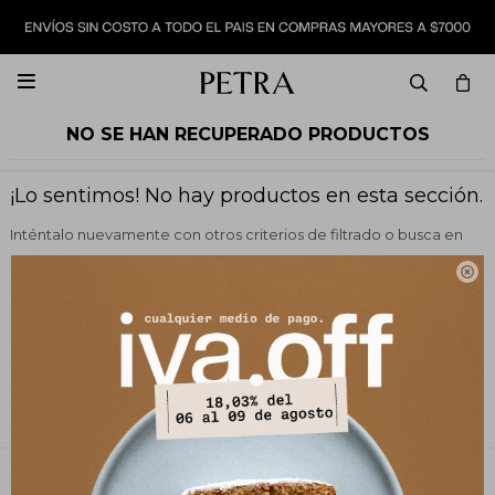

NO SE HAN RECUPERADO PRODUCTOS
¡Lo sentimos! No hay productos en esta sección.
Inténtalo nuevamente con otros criterios de filtrado o busca en
otras secciones de nuestro catálogo.

Quitar filtros
Filtrando por:
Vestimenta
Color:
Fucsia
Te recomendamos quitar:
Color:
Fucsia
PETRA STORE