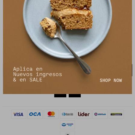
27141061 - 099 747 832
21 de setiembre 2895, Montevideo
shop@petrastore.com.uy
De lunes a sábados de 11 a 20hs
NEWSLETTER
¡Suscribite y recibí todas nuestras novedades!
SUSCRIBIRME

