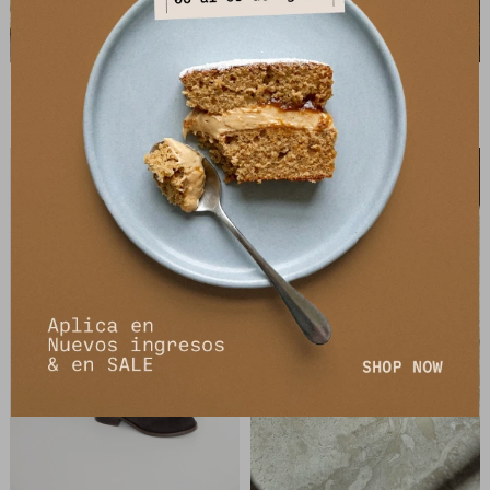
Zueco Iglu - Camel
Bota Ribete - Arena
8.236
7.992
$
9.690
$
9.990
$
$