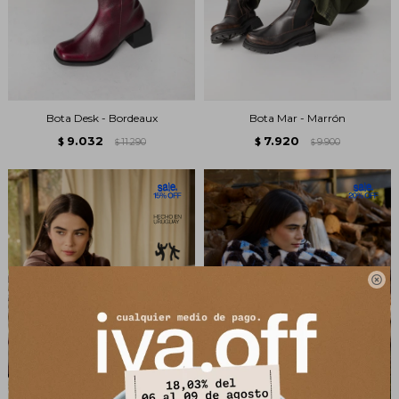
Bota Desk - Bordeaux
Bota Mar - Marrón
9.032
7.920
$
11.290
$
9.900
$
$
