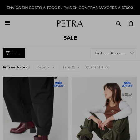

SALE
Recomendados
Quitar filtros
Filtrando por:
Zapatos
Talle 35