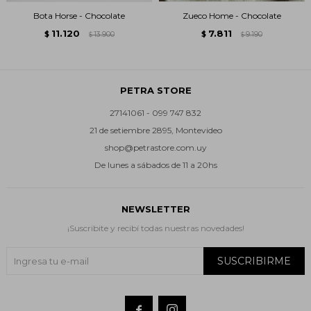
Bota Horse - Chocolate
Zueco Home - Chocolate
11.120
7.811
$
13.900
$
9.190
$
$
PETRA STORE
27141061 - 099 747 832
21 de setiembre 2895, Montevideo
shop@petrastore.com.uy
De lunes a sábados de 11 a 20hs
NEWSLETTER
¡Suscribite y recibí todas nuestras novedades!
SUSCRIBIRME

