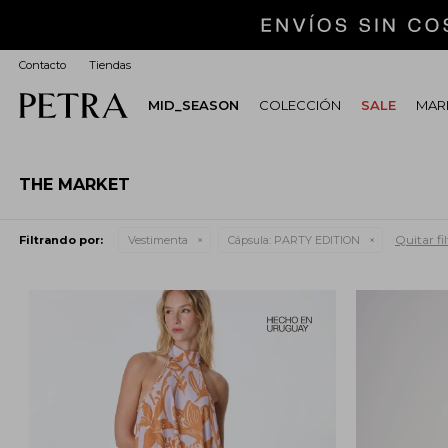
Contacto
Tiendas
MID_SEASON
COLECCIÓN
SALE
MARI
THE MARKET
Quitar fil
Filtrando por:
Vestimenta
Cápsula:
PARTY EDITION