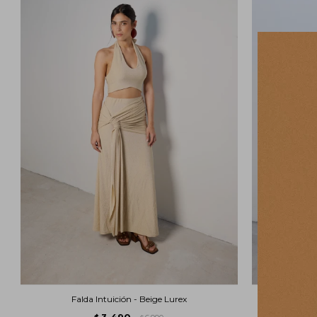
Falda Intuición - Beige Lurex
Fal
3.490