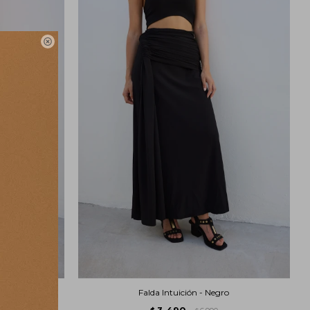

ate
Falda Intuición - Negro
3.490