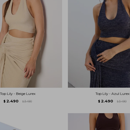
Top Lily - Beige Lurex
Top Lily - Azul Lurex
2.490
2.490
$
3.490
$
3.490
$
$