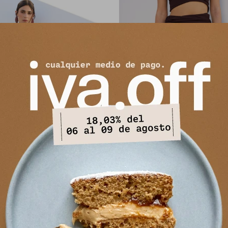
da Intuición - Azul Lurex
Falda Intuición - Chocol
3.490
3.490