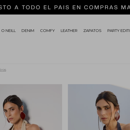
 O NEILL
DENIM
COMFY
LEATHER
ZAPATOS
PARTY EDIT
tros