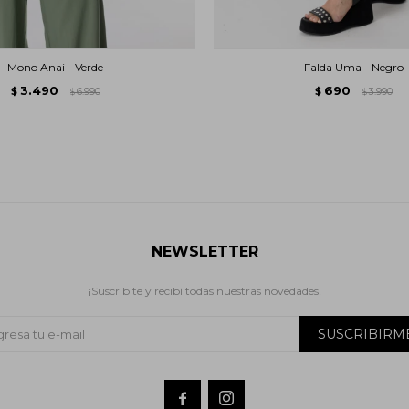
Mono Anai - Verde
Falda Uma - Negro
3.490
690
$
6.990
$
3.990
$
$
NEWSLETTER
¡Suscribite y recibí todas nuestras novedades!
SUSCRIBIRM

