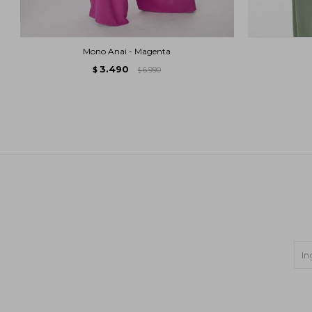
Mono Anai - Magenta
3.490
$
6.990
$