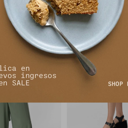
$
6.990
$
6.990
$
$