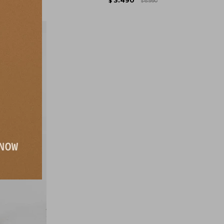
$
6.990
$