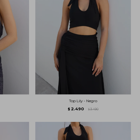
Top Lily - Negro
2.490
$
3.490
$