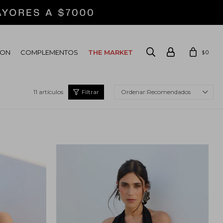
ION
COMPLEMENTOS
THE MARKET
0
$
11 artículos
Recomendados