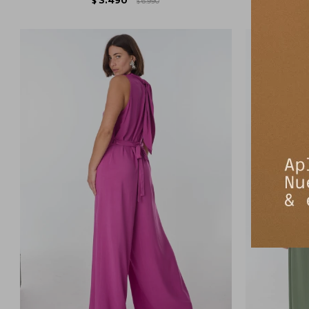
$
6.990
$