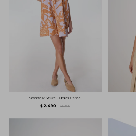
Vestido Mixture - Flores Camel
2.490
$
6.390
$