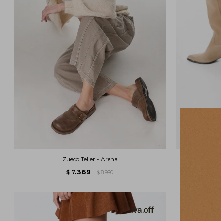
Zueco Teller - Arena
Bu
7.369
$
8.990
$