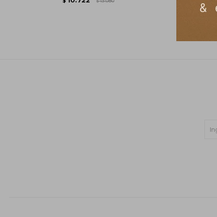
$
13.080
$