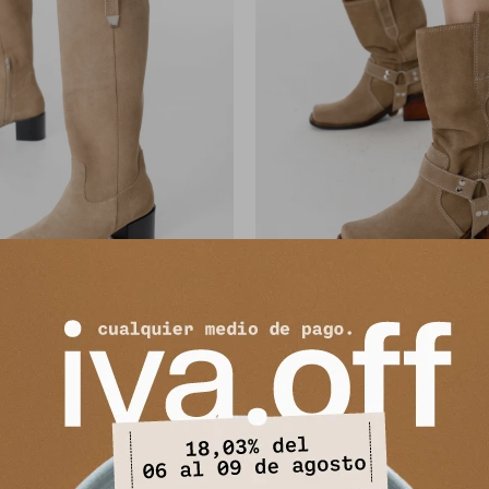
canera Centuria - Vison
Bota Safari - Vison
9.912
11.394
$
12.390
$
13.900
$
$