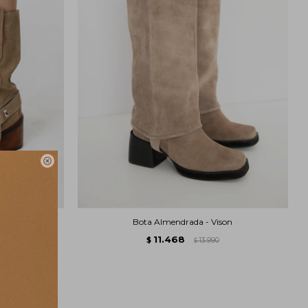

Bota Almendrada - Vison
11.468
$
13.990
$