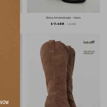
gro
Bota Almendrada - Vison
11.468
$
13.990
$