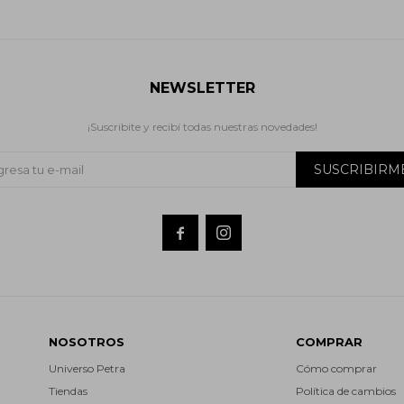
NEWSLETTER
¡Suscribite y recibí todas nuestras novedades!
SUSCRIBIRM


NOSOTROS
COMPRAR
Universo Petra
Cómo comprar
Tiendas
Política de cambios