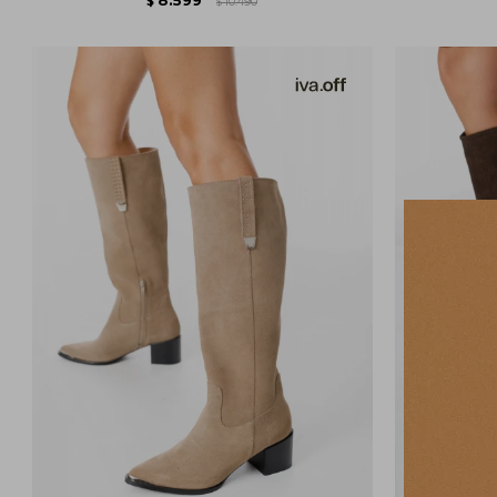
$
10.490
$