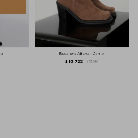
ro
Bucanera Aitana - Camel
10.722
$
13.080
$