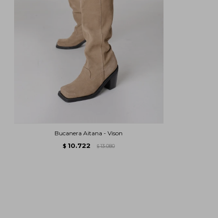
Bucanera Aitana - Vison
10.722
$
13.080
$