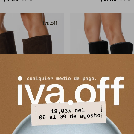
$
10.490
$
12.390
$
$