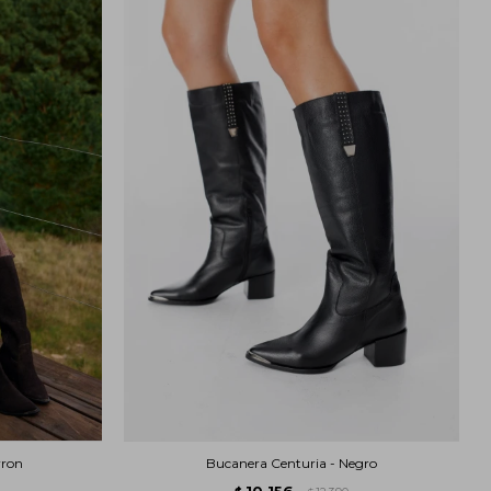
rron
Bucanera Centuria - Negro
10.156