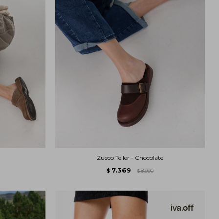
Zueco Teller - Chocolate
7.369
$
8.990
$