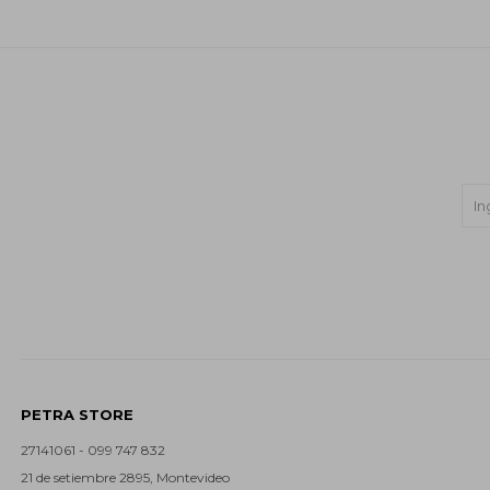
PETRA STORE
27141061 - 099 747 832
21 de setiembre 2895, Montevideo