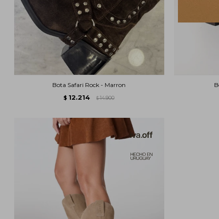
Bota Safari Rock - Marron
B
12.214
$
14.900
$