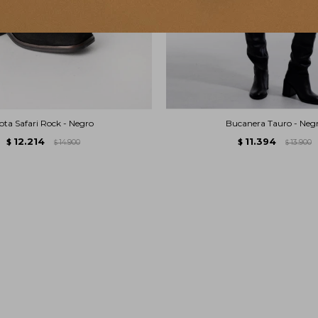
ota Safari Rock - Negro
Bucanera Tauro - Neg
12.214
11.394
$
14.900
$
13.900
$
$