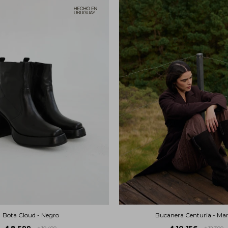
Bota Cloud - Negro
Bucanera Centuria - Ma
8.599
10.156