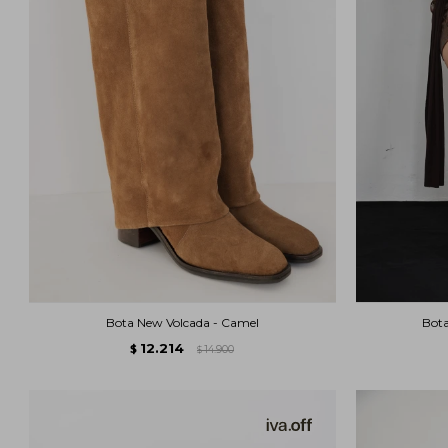
Bota New Volcada - Camel
Bota
12.214
$
14.900
$