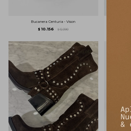
Bucanera Centuria - Vison
Bo
10.156
$
12.390
$