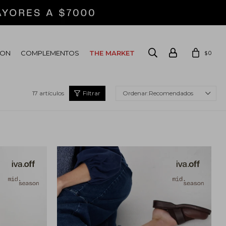
ION
COMPLEMENTOS
THE MARKET
0
$
17 artículos
Recomendados