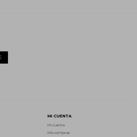
E
MI CUENTA
Mi cuenta
Mis compras