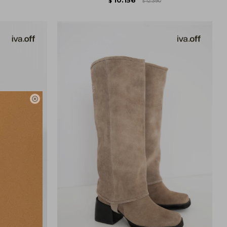
$
12.390
$
