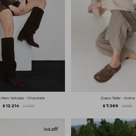
 New Volcada - Chocolate
Zueco Teller - Arena
12.214
7.369
$
14.900
$
8.990
$
$