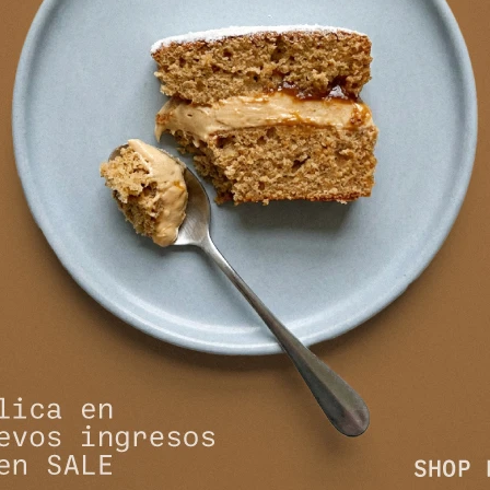
ta Almendrada - Marron
Bota Almendrada - Ne
11.468
11.468
$
13.990
$
13.990
$
$