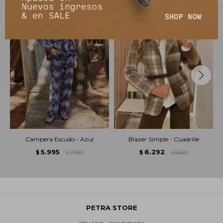
Campera Escudo - Azul
Blazer Simple - Cuadrille
5.995
6.292
$
11.990
$
8.390
$
$
PETRA STORE