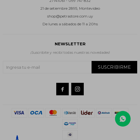
27141061 - 099 747 832
21 de setiembre 2895, Montevideo
shop@petrastore.com.uy
De lunes a sábados de 11 a 20hs
NEWSLETTER
¡Suscribite y recibí todas nuestras novedades!
SUSCRIBIRME

