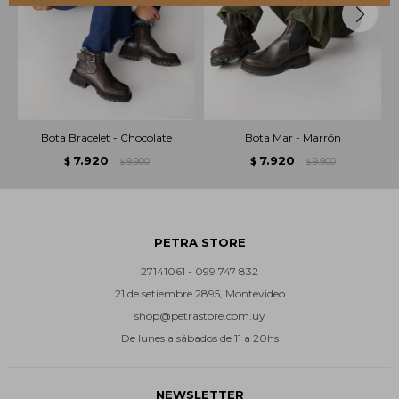
Bota Bracelet - Chocolate
Bota Mar - Marrón
7.920
7.920
$
9.900
$
9.900
$
$
PETRA STORE
27141061 - 099 747 832
21 de setiembre 2895, Montevideo
shop@petrastore.com.uy
De lunes a sábados de 11 a 20hs
NEWSLETTER