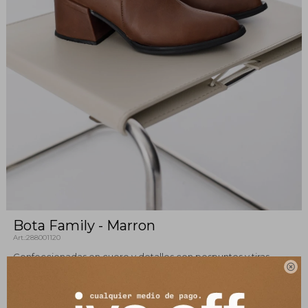
Bota Family - Marron
288001120
Confeccionadas en cuero y detalles con pespuntes y tiras

sobre el elástico que garantizan un ajuste perfecto. Con tacón
cuadrado y punta fina, estas botas son super atemporales y te