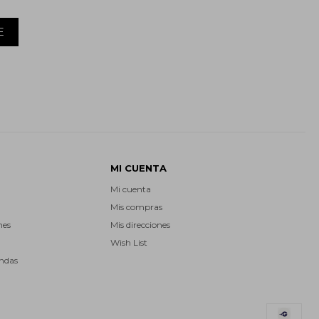
E
MI CUENTA
Mi cuenta
Mis compras
nes
Mis direcciones
Wish List
endas