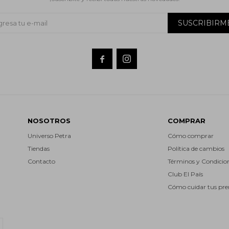
SUSCRIBIRM


NOSOTROS
COMPRAR
Universo Petra
Cómo comprar
Tiendas
Política de cambios
Contacto
Términos y Condicio
Club El País
Cómo cuidar tus pr