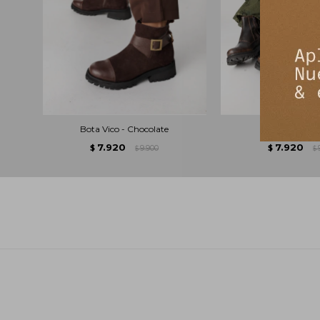
Bota Vico - Chocolate
Bota Mar - M
7.920
7.920
$
9.900
$
$
$