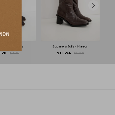
orse - Chocolate
Bucanera Julia - Marron
.120
11.394
13.900
$
13.900
$
$