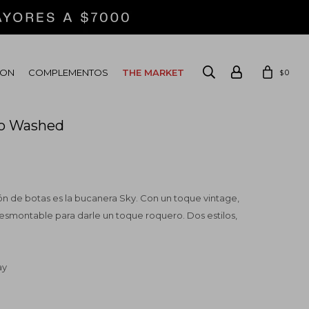
ION
COMPLEMENTOS
THE MARKET
0
$
ro Washed
ón de botas es la bucanera Sky. Con un toque vintage,
esmontable para darle un toque roquero. Dos estilos,
ay