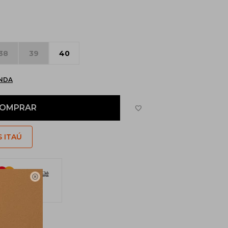
38
39
40
ENDA
OMPRAR
S ITAÚ

 cuotas