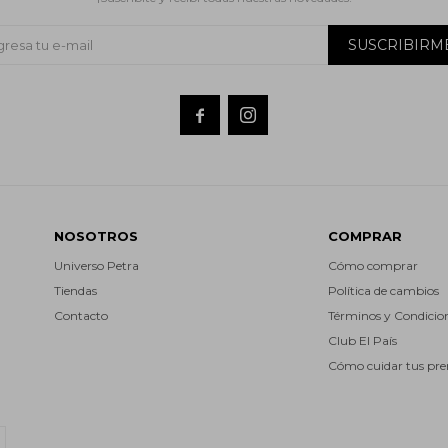
SUSCRIBIRM


NOSOTROS
COMPRAR
Universo Petra
Cómo comprar
Tiendas
Política de cambios
Contacto
Términos y Condicio
Club El País
Cómo cuidar tus pr