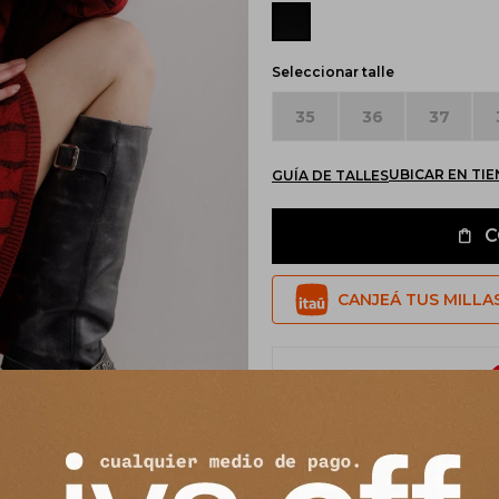
Seleccionar talle
35
36
37
UBICAR EN TI
GUÍA DE TALLES
C
CANJEÁ TUS MILLA
Pagos:
Ver opciones de pago y planes de