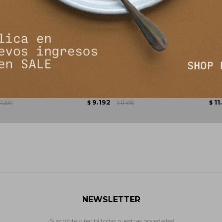
ordeaux
Bota Giverny - Chocolate
Bota H
9.192
11
11.290
$
11.490
$
$
NEWSLETTER
¡Suscribite y recibí todas nuestras novedades!