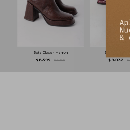
Bota Cloud - Marron
Bota Desk - B
8.599
9.032
$
10.490
$
$
$