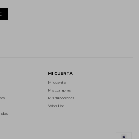
E
MI CUENTA
Mi cuenta
Mis compras
nes
Mis direcciones
Wish List
endas