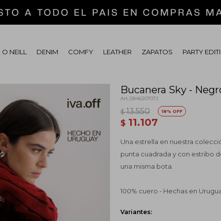
 O NEILL
DENIM
COMFY
LEATHER
ZAPATOS
PARTY EDIT
Bucanera Sky - Neg
284620T07J
13.550
$
18
11.107
$
Una estrella en nuestra colecci
punta cuadrada y con estribo d
una misma bota.
100% cuero - Hechas en Urugu
Variantes: