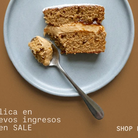
tampa Lotos
Camisa Nysa - Estampa Azul
Camisa
1.490
1
.990
$
5.990
$
$