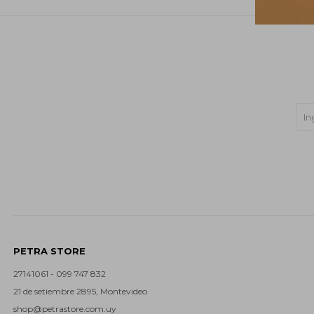
PETRA STORE
27141061 - 099 747 832
21 de setiembre 2895, Montevideo
shop@petrastore.com.uy