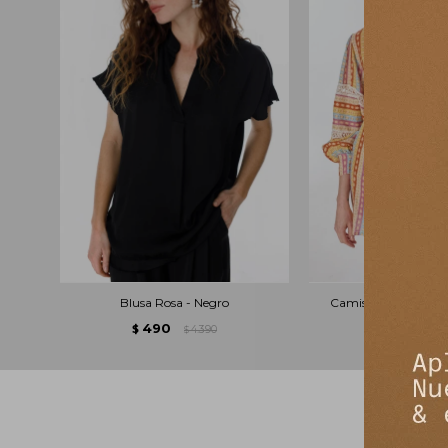
Blusa Rosa - Negro
Camisa Hibisco - Es
490
990
$
4.390
$
5
$
$