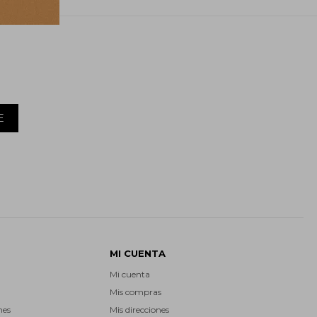
E
MI CUENTA
Mi cuenta
Mis compras
nes
Mis direcciones