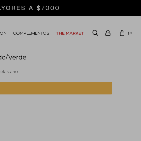
ION
COMPLEMENTOS
THE MARKET
0
$
udo/Verde
 elastano