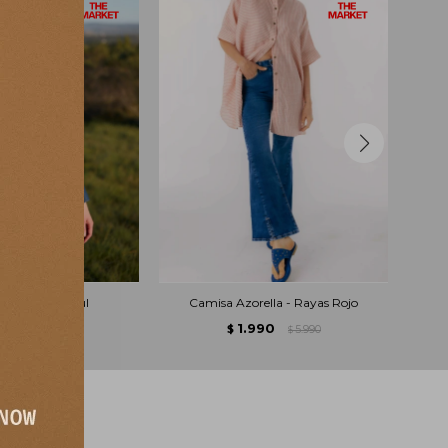
 Alterna - Azul
Camisa Azorella - Rayas Rojo
.990
1.990
5.390
$
5.990
$
$