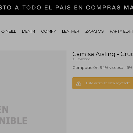
 O NEILL
DENIM
COMFY
LEATHER
ZAPATOS
PARTY EDIT
Camisa Aisling - Cr
CAIS086
Composición: 94% viscosa - 6%
Este artículo está agotado.