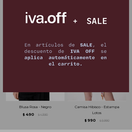
PRODUCTOS QUE TE PUEDEN INTERESAR
Blusa Rosa - Negro
Camisa Hibisco - Estampa
Lotos
490
$
4.390
$
990
$
5.990
$