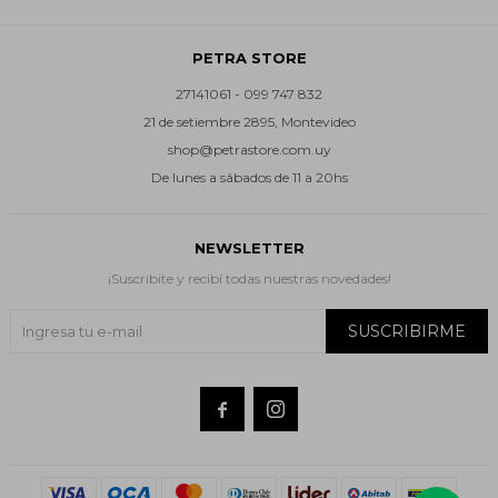
PETRA STORE
27141061 - 099 747 832
21 de setiembre 2895, Montevideo
shop@petrastore.com.uy
De lunes a sábados de 11 a 20hs
NEWSLETTER
¡Suscribite y recibí todas nuestras novedades!
SUSCRIBIRME

