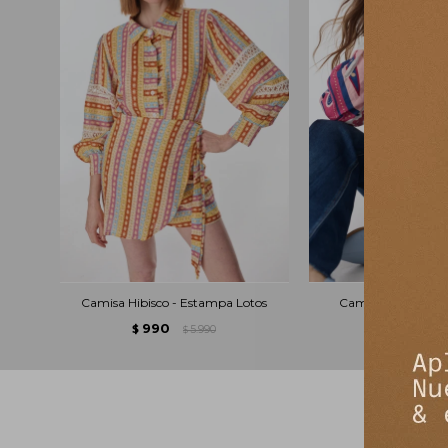
Camisa Hibisco - Estampa Lotos
Camisa Nysa - Es
990
1.490
$
5.990
$
$
$