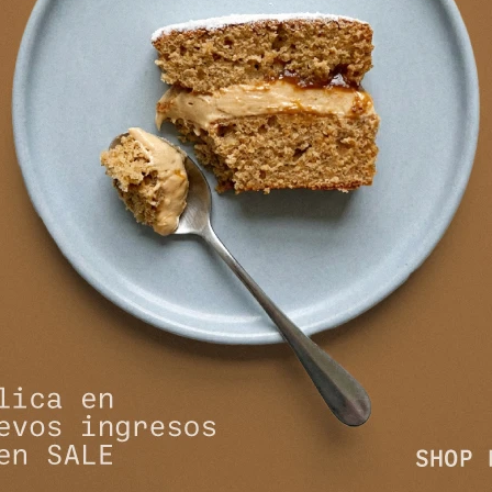
tampa Azul
Camisa Anna - Blanco
Camisa 
1.990
1
5.990
$
4.990
$
$