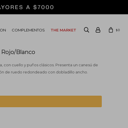
ION
COMPLEMENTOS
THE MARKET
0
$
s Rojo/Blanco
 con cuello y puños clásicos. Presenta un canesú de
ón de ruedo redondeado con dobladillo ancho.