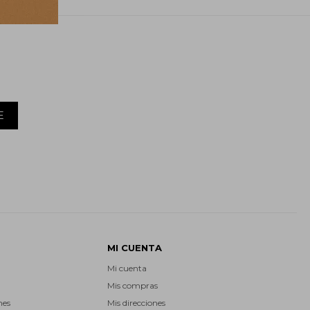
E
MI CUENTA
Mi cuenta
Mis compras
nes
Mis direcciones