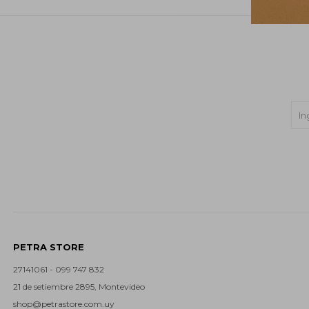
PETRA STORE
27141061 - 099 747 832
21 de setiembre 2895, Montevideo
shop@petrastore.com.uy