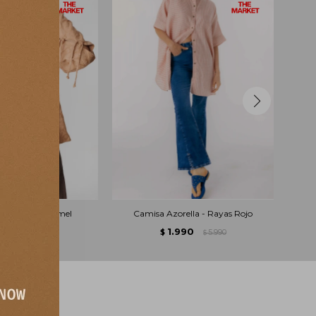
Ondulada - Camel
Camisa Azorella - Rayas Rojo
.990
1.990
4.990
$
5.990
$
$