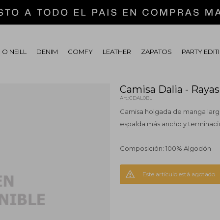
 O NEILL
DENIM
COMFY
LEATHER
ZAPATOS
PARTY EDIT
Camisa Dalia - Raya
CDAL0BL
Camisa holgada de manga larga,
espalda más ancho y terminaci
Composición: 100% Algodón
Este artículo está agotado.