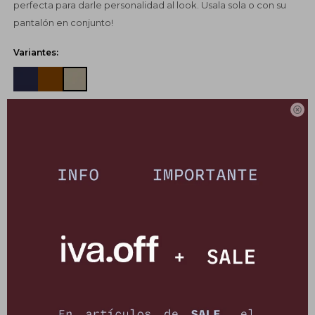
perfecta para darle personalidad al look. Usala sola o con su
pantalón en conjunto!
Variantes:

UBICAR EN TIENDA
COMPRAR
CANJEÁ TUS MILLAS ITAÚ
Pagos:
Ver opciones de pago y planes de cuotas
Envíos