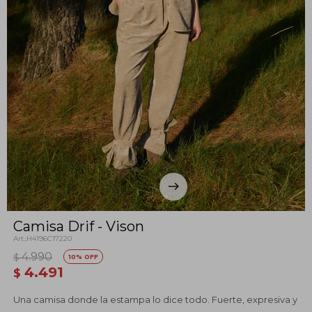
Camisa Drif - Vison
H4196C17220
4.990
$
10
4.491
$
Una camisa donde la estampa lo dice todo. Fuerte, expresiva y