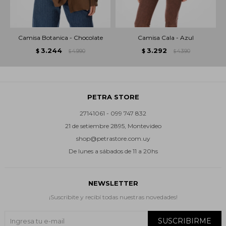
Camisa Botanica - Chocolate
Camisa Cala - Azul
3.244
3.292
$
4.990
$
4.390
$
$
PETRA STORE
27141061 - 099 747 832
21 de setiembre 2895, Montevideo
shop@petrastore.com.uy
De lunes a sábados de 11 a 20hs
NEWSLETTER
¡Suscribite y recibí todas nuestras novedades!
SUSCRIBIRME